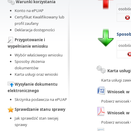
Warunki korzystania
osobiśc
Konto na ePUAP
Certyfikat Kwalifikowany lub
profil zaufany
Deklaracja dostępności
Sposo
Przygotowanie i
osobiśc
wypełnianie wniosku
Wybór właściwego wniosku
Sposoby złożenia
dokumentów
Karta usług
Karta usługi oraz wnioski
Karta usługi zawi
Wysyłanie dokumentu
elektronicznego
Wniosek w 
Skrzynka podawcza na ePUAP
Pobierz wniosek 
Sprawdzanie stanu sprawy
Wniosek w 
Jak sprawdzić stan swojej
Pobierz wniosek 
sprawy