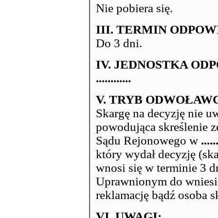
Nie pobiera się.
III. TERMIN ODPOW
Do 3 dni.
IV. JEDNOSTKA OD
............
V. TRYB ODWOŁAW
Skargę na decyzję nie uw
powodująca skreślenie z
Sądu Rejonowego w
.....
który wydał decyzję (sk
wnosi się w terminie 3 d
Uprawnionym do wniesie
reklamację bądź osoba s
VI. UWAGI: